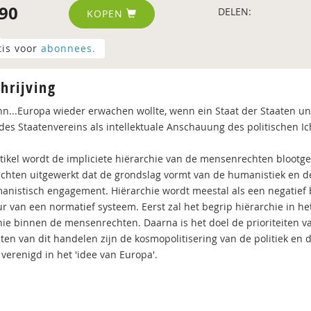
90
DELEN:
KOPEN
tis voor
abonnees.
hrijving
n...Europa wieder erwachen wollte, wenn ein Staat der Staaten uns 
 des Staatenvereins als intellektuale Anschauung des politischen Ic
artikel wordt de impliciete hiërarchie van de mensenrechten bloot
chten uitgewerkt dat de grondslag vormt van de humanistiek en de 
anistisch engagement. Hiërarchie wordt meestal als een negatief b
ur van een normatief systeem. Eerst zal het begrip hiërarchie in he
hie binnen de mensenrechten. Daarna is het doel de prioriteiten 
eiten van dit handelen zijn de kosmopolitisering van de politiek en
verenigd in het 'idee van Europa'.