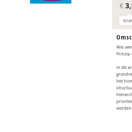
€
3,
Gra
Omsc
Wie wen
Prinzip
In dit 
grondre
het hum
structu
hiërarc
priorit
worden 