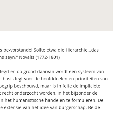
be-vorstande! Sollte etwa die Hierarchie...das
hs seyn?' Novalis (1772-1801)
gelegd en op grond daarvan wordt een systeem van
basis legt voor de hoofddoelen en prioriteiten van
egrip beschouwd, maar is in feite de impliciete
t recht onderzocht worden, in het bijzonder de
van het humanistische handelen te formuleren. De
 de extensie van het idee van burgerschap. Beide