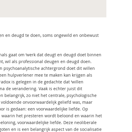
eugen en deugd te doen, soms ongewild en onbewust
onals gaat om ‘werk dat deugt en deugd doet binnen
emt, wil als professional deugen en deugd doen.
en psychoanalytische achtergrond doet dit willen
en hulpverlener mee te maken kan krijgen als
radox is gelegen in de gedachte dat ‘willen
na de verandering. Vaak is echter juist dit
en belangrijk, zo niet het centrale, psychologische
et voldoende onvoorwaardelijk geliefd was, maar
oor is gedaan: een voorwaardelijke liefde. Op
de waarin het presteren wordt beloond en waarin het
eloning, voorwaardelijke liefde. Deze neoliberale
oten en is een belangrijk aspect van de socialisatie