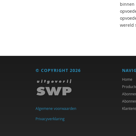
binnen h
opvoeder
opvoeder
wereld 
© COPYRIGHT 2026
NAVI
Home
Product
Abonne
Abonne
Algemene voorwaarden
Klanten
Privacyverklaring