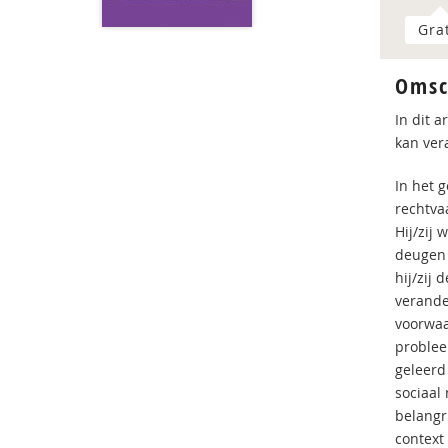
Gra
Omsc
In dit 
kan ver
In het 
rechtva
Hij/zij
deugen 
hij/zij
verander
voorwaar
problee
geleerd
sociaal
belangri
context 