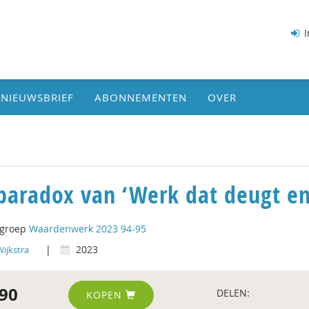
I
NIEUWSBRIEF
ABONNEMENTEN
OVER
paradox van ‘Werk dat deugt e
tgroep
Waardenwerk 2023 94-95
|
2023
Wijkstra
90
DELEN:
KOPEN