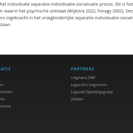
et individuele separatie-individuatie-socialisatie proces. Dit is he
 waarin het psychische ontstaat (Wijkstra 2022, Fonagy 2002). Deze 
s ingebracht in het vroegkinderlijke separatie-individuatie-socialis
staan.
GATIE
PARTNERS
Uitgeverij SWP
en
Logacom Congressen
menten
Logavak Opleidingsgroep
ren
Zesbee
service