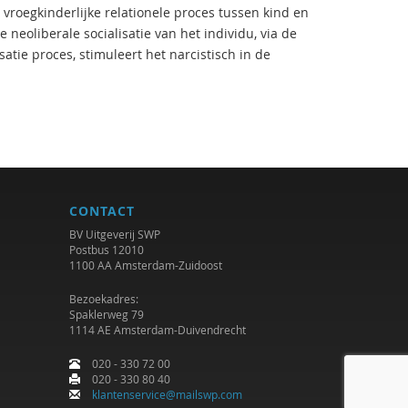
t vroegkinderlijke relationele proces tussen kind en
neoliberale socialisatie van het individu, via de
atie proces, stimuleert het narcistisch in de
CONTACT
BV Uitgeverij SWP
Postbus 12010
1100 AA Amsterdam-Zuidoost
Bezoekadres:
Spaklerweg 79
1114 AE Amsterdam-Duivendrecht
020 - 330 72 00
020 - 330 80 40
klantenservice@mailswp.com