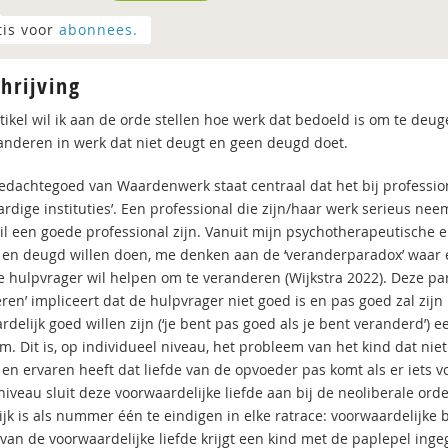
tis voor
abonnees.
hrijving
artikel wil ik aan de orde stellen hoe werk dat bedoeld is om te d
anderen in werk dat niet deugt en geen deugd doet.
gedachtegoed van Waardenwerk staat centraal dat het bij professi
ardige instituties’. Een professional die zijn/haar werk serieus ne
 wil een goede professional zijn. Vanuit mijn psychotherapeutische 
en deugd willen doen, me denken aan de ‘veranderparadox’ waar e
 de hulpvrager wil helpen om te veranderen (Wijkstra 2022). Deze pa
en’ impliceert dat de hulpvrager niet goed is en pas goed zal zijn 
delijk goed willen zijn (‘je bent pas goed als je bent veranderd’) e
m. Dit is, op individueel niveau, het probleem van het kind dat ni
 en ervaren heeft dat liefde van de opvoeder pas komt als er iets v
 niveau sluit deze voorwaardelijke liefde aan bij de neoliberale or
jk is als nummer één te eindigen in elke ratrace: voorwaardelijke b
van de voorwaardelijke liefde krijgt een kind met de paplepel ingeg