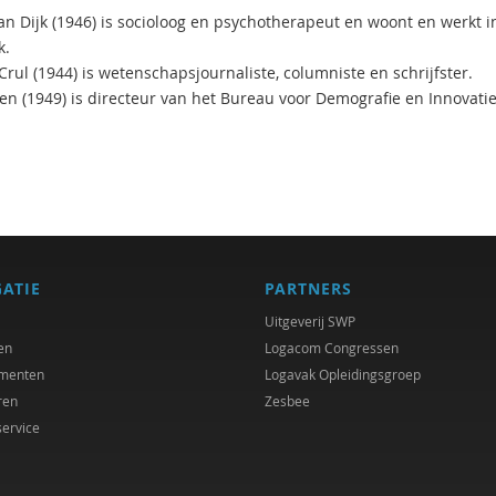
van Dijk (1946) is socioloog en psychotherapeut en woont en werkt i
k.
rul (1944) is wetenschapsjournaliste, columniste en schrijfster.
len (1949) is directeur van het Bureau voor Demografie en Innovatie
GATIE
PARTNERS
Uitgeverij SWP
en
Logacom Congressen
menten
Logavak Opleidingsgroep
ren
Zesbee
service