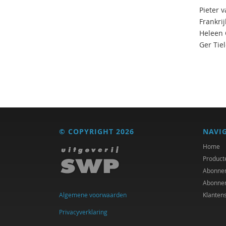
Pieter 
Frankrij
Heleen C
Ger Tie
© COPYRIGHT 2026
NAVI
Home
Product
Abonne
Abonne
Algemene voorwaarden
Klanten
Privacyverklaring