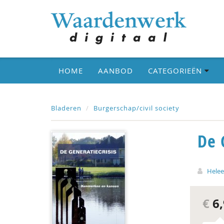
HOME
AANBOD
CATEGORIEËN
Bladeren
Burgerschap/civil society
De 
Helee
€
6,