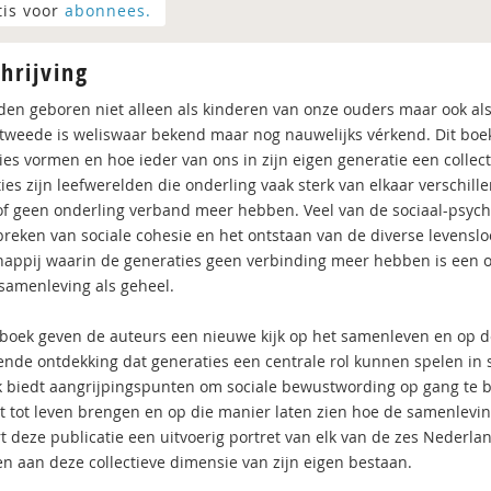
tis voor
abonnees.
hrijving
en geboren niet alleen als kinderen van onze ouders maar ook als 
 tweede is weliswaar bekend maar nog nauwelijks vérkend. Dit boek 
es vormen en hoe ieder van ons in zijn eigen generatie een collectie
ies zijn leefwerelden die onderling vaak sterk van elkaar verschil
of geen onderling verband meer hebben. Veel van de sociaal-psyc
breken van sociale cohesie en het ontstaan van de diverse levensloo
appij waarin de generaties geen verbinding meer hebben is een
samenleving als geheel.
 boek geven de auteurs een nieuwe kijk op het samenleven en op de
ende ontdekking dat generaties een centrale rol kunnen spelen in
k biedt aangrijpingspunten om sociale bewustwording op gang te br
t tot leven brengen en op die manier laten zien hoe de samenleving 
t deze publicatie een uitvoerig portret van elk van de zes Nederlan
en aan deze collectieve dimensie van zijn eigen bestaan.