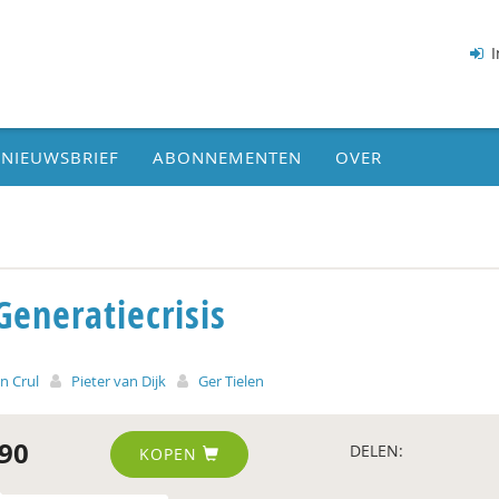
I
NIEUWSBRIEF
ABONNEMENTEN
OVER
Generatiecrisis
n Crul
Pieter van Dijk
Ger Tielen
90
DELEN:
KOPEN