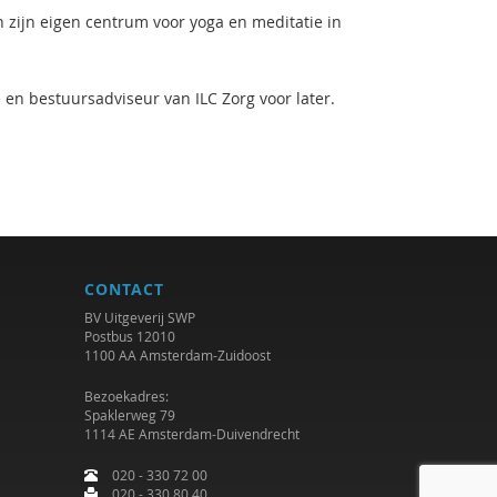
n zijn eigen centrum voor yoga en meditatie in
 en bestuursadviseur van ILC Zorg voor later.
CONTACT
BV Uitgeverij SWP
Postbus 12010
1100 AA Amsterdam-Zuidoost
Bezoekadres:
Spaklerweg 79
1114 AE Amsterdam-Duivendrecht
020 - 330 72 00
020 - 330 80 40