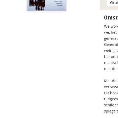
Gra
Omsc
We word
we, het
generati
Generat
weinig 
het ont
maatsch
met de 
Met dit
verrass
Dit boe
tijdgees
schilder
spiegel