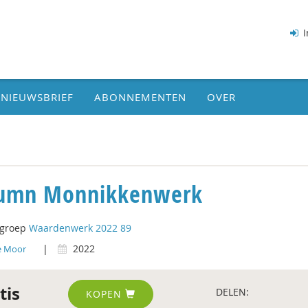
I
NIEUWSBRIEF
ABONNEMENTEN
OVER
umn Monnikkenwerk
tgroep
Waardenwerk 2022 89
|
2022
e Moor
tis
DELEN:
KOPEN