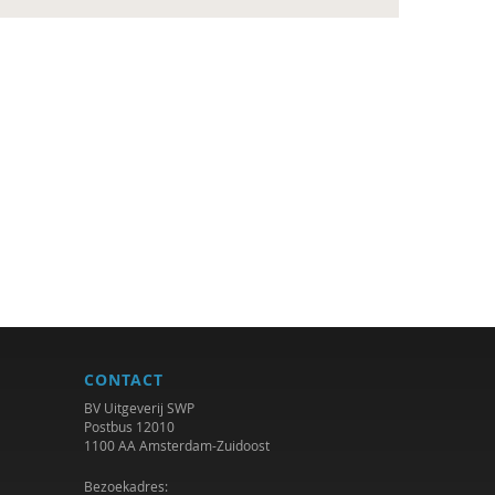
CONTACT
BV Uitgeverij SWP
Postbus 12010
1100 AA Amsterdam-Zuidoost
Bezoekadres: