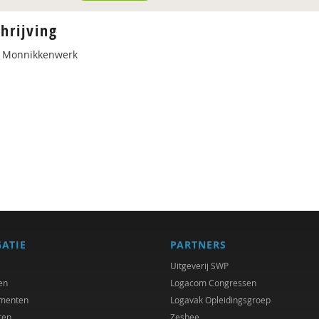
hrijving
 Monnikkenwerk
GATIE
PARTNERS
Uitgeverij SWP
en
Logacom Congressen
menten
Logavak Opleidingsgroep
ren
Zesbee