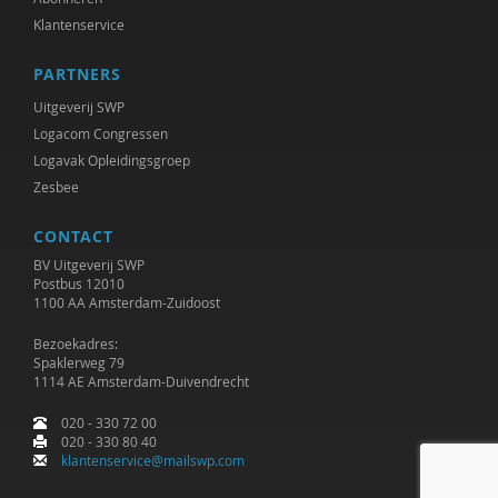
Klantenservice
PARTNERS
Uitgeverij SWP
Logacom Congressen
Logavak Opleidingsgroep
Zesbee
CONTACT
BV Uitgeverij SWP
Postbus 12010
1100 AA Amsterdam-Zuidoost
Bezoekadres:
Spaklerweg 79
1114 AE Amsterdam-Duivendrecht
020 - 330 72 00
020 - 330 80 40
klantenservice@mailswp.com