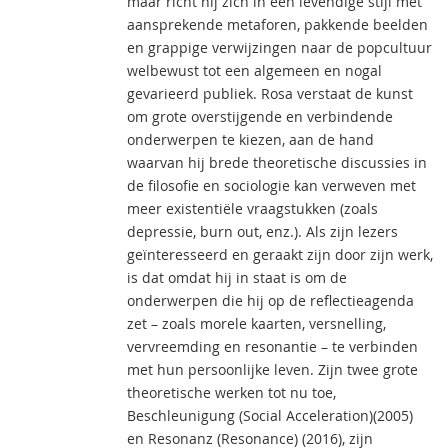
maar richt hij zich in een levendige stijl met
aansprekende metaforen, pakkende beelden
en grappige verwijzingen naar de popcultuur
welbewust tot een algemeen en nogal
gevarieerd publiek. Rosa verstaat de kunst
om grote overstijgende en verbindende
onderwerpen te kiezen, aan de hand
waarvan hij brede theoretische discussies in
de filosofie en sociologie kan verweven met
meer existentiële vraagstukken (zoals
depressie, burn out, enz.). Als zijn lezers
geïnteresseerd en geraakt zijn door zijn werk,
is dat omdat hij in staat is om de
onderwerpen die hij op de reflectieagenda
zet – zoals morele kaarten, versnelling,
vervreemding en resonantie – te verbinden
met hun persoonlijke leven. Zijn twee grote
theoretische werken tot nu toe,
Beschleunigung (Social Acceleration)(2005)
en Resonanz (Resonance) (2016), zijn