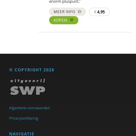
enorm pluspunt.’
MEER INFO
€
4,95
KOPEN
© COPYRIGHT 2026
Algemene voorwaarden
Privacyverklaring
NAVIGATIE