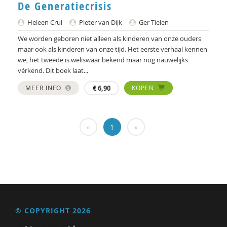
De Generatiecrisis
Floor Basten
Heleen Crul
Pieter van Dijk
Ger Tielen
Lisette Bastiaansen
We worden geboren niet alleen als kinderen van onze ouders
maar ook als kinderen van onze tijd. Het eerste verhaal kennen
Vivianne Baur
we, het tweede is weliswaar bekend maar nog nauwelijks
vérkend. Dit boek laat...
Krijn van Beek
MEER INFO
€
6,90
KOPEN
Blanche Beijersbergen van Henegouwen
Adriaan Bekman
«
1
»
Adriaan Bekman (met medewerking van Harry
Kunneman)
Elena Bendien
Deirdre Beneken genaamd Kolmer
Jessica Benjamin
© COPYRIGHT 2026