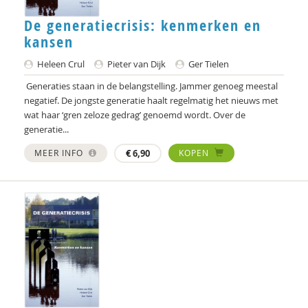
Hans Alma
De generatiecrisis: kenmerken en
Carlos Alvarez Pereira
kansen
Christa Anbeek
Heleen Crul
Pieter van Dijk
Ger Tielen
Daan Andriessen
Generaties staan in de belangstelling. Jammer genoeg meestal
negatief. De jongste generatie haalt regelmatig het nieuws met
Koen Arts
wat haar ‘gren­ zeloze gedrag’ genoemd wordt. Over de
generatie...
Jan Baars
MEER INFO
€
6,90
KOPEN
Andries Baart
Dieuwertje Bakker
Jan-Hendrik Bakker
René Bakker
Markus Balkenhol
Rob Bartels