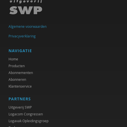
J. van den Berg
Marjo van Bergen
Frans Berkers
Algemene voorwaarden
Remko Berkhout
Privacyverklaring
Geert Bettinger
NAVIGATIE
Frans Bieckmann
Home
Producten
Desirée Bierlaagh
Abonnementen
Abonneren
Gert Biesta
Klantenservice
Rinske Bijl
PARTNERS
Sarah Blaffer Hrdy
Uitgeverij SWP
Logacom Congressen
Tannelie Blom
Logavak Opleidingsgroep
Laurine Blonk