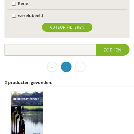
René
wereldbeeld
World Health Organization
AUTEUR FILTEREN
Edo (E.H.) Nieweg
ZOEKEN
Dr. Abdelilah Ljamai
Dr. Abdelilah Ljamai (UVH)
«
1
»
Jürgen abermas
2 producten gevonden.
Tineke Abma
Frank Adloff
Marian Adriaansen
Jyotsna Agnihotri Gupta