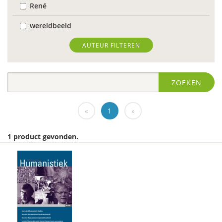
René
wereldbeeld
World Health Organization
AUTEUR FILTEREN
Edo (E.H.) Nieweg
ZOEKEN
Dr. Abdelilah Ljamai
Dr. Abdelilah Ljamai (UVH)
«
1
»
Jürgen abermas
1 product gevonden.
Tineke Abma
Frank Adloff
Marian Adriaansen
Jyotsna Agnihotri Gupta