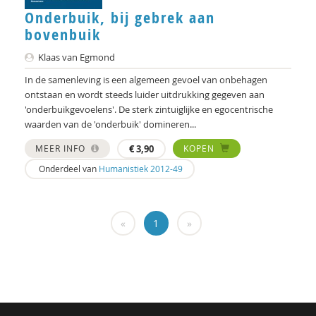
Hans Alma
Onderbuik, bij gebrek aan
bovenbuik
Carlos Alvarez Pereira
Klaas van Egmond
Christa Anbeek
In de samenleving is een algemeen gevoel van onbehagen
Daan Andriessen
ontstaan en wordt steeds luider uitdrukking gegeven aan
'onderbuikgevoelens'. De sterk zintuiglijke en egocentrische
Koen Arts
waarden van de 'onderbuik' domineren...
Jan Baars
MEER INFO
€
3,90
KOPEN
Onderdeel van
Humanistiek 2012-49
Andries Baart
Dieuwertje Bakker
«
1
»
Jan-Hendrik Bakker
René Bakker
Markus Balkenhol
Rob Bartels