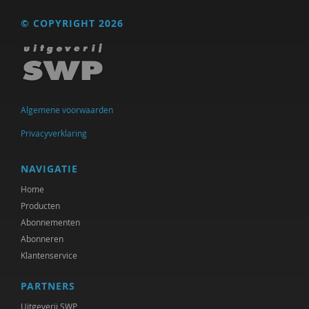
© COPYRIGHT 2026
Floor Basten
Lisette Bastiaansen
Vivianne Baur
Krijn van Beek
Algemene voorwaarden
Privacyverklaring
Blanche Beijersbergen van Henegouwen
Adriaan Bekman
NAVIGATIE
Home
Adriaan Bekman (met medewerking van Harry
Kunneman)
Producten
Abonnementen
Elena Bendien
Abonneren
Klantenservice
Deirdre Beneken genaamd Kolmer
PARTNERS
Jessica Benjamin
Uitgeverij SWP