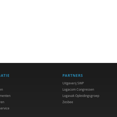
GATIE
PARTNERS
Uitgeverij SWP
en
Logacom Congressen
menten
Logavak Opleidingsgroep
ren
Zesbee
service