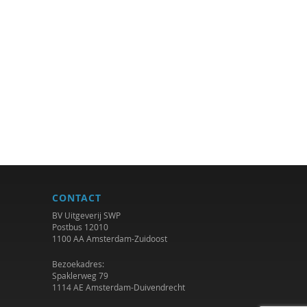
CONTACT
BV Uitgeverij SWP
Postbus 12010
1100 AA Amsterdam-Zuidoost
Bezoekadres:
Spaklerweg 79
1114 AE Amsterdam-Duivendrecht