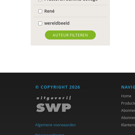
René
wereldbeeld
World Health Organization
AUTEUR FILTEREN
Edo (E.H.) Nieweg
Dr. Abdelilah Ljamai
Dr. Abdelilah Ljamai (UVH)
Jürgen abermas
© COPYRIGHT 2026
NAVI
Tineke Abma
Home
Product
Frank Adloff
Abonne
Abonne
Marian Adriaansen
Algemene voorwaarden
Klanten
Jyotsna Agnihotri Gupta