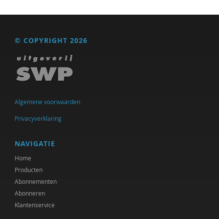
Floor Basten
Lisette Bastiaansen
© COPYRIGHT 2026
Vivianne Baur
Krijn van Beek
Blanche Beijersbergen van Henegouwen
Algemene voorwaarden
Adriaan Bekman
Privacyverklaring
Adriaan Bekman (met medewerking van Harry
NAVIGATIE
Kunneman)
Home
Elena Bendien
Producten
Abonnementen
Deirdre Beneken genaamd Kolmer
Abonneren
Jessica Benjamin
Klantenservice