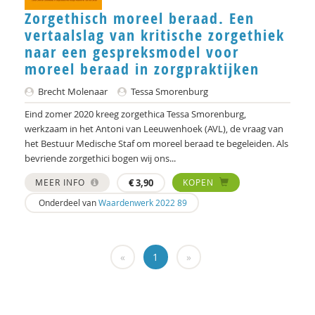
Hans Alma
Zorgethisch moreel beraad. Een
Carlos Alvarez Pereira
vertaalslag van kritische zorgethiek
naar een gespreksmodel voor
Christa Anbeek
moreel beraad in zorgpraktijken
Daan Andriessen
Brecht Molenaar
Tessa Smorenburg
Eind zomer 2020 kreeg zorgethica Tessa Smorenburg,
Koen Arts
werkzaam in het Antoni van Leeuwenhoek (AVL), de vraag van
Jan Baars
het Bestuur Medische Staf om moreel beraad te begeleiden. Als
bevriende zorgethici bogen wij ons...
Andries Baart
MEER INFO
€
3,90
KOPEN
Dieuwertje Bakker
Onderdeel van
Waardenwerk 2022 89
Jan-Hendrik Bakker
René Bakker
«
1
»
Markus Balkenhol
Rob Bartels