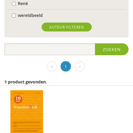
René
wereldbeeld
World Health Organization
AUTEUR FILTEREN
Edo (E.H.) Nieweg
ZOEKEN
Dr. Abdelilah Ljamai
Dr. Abdelilah Ljamai (UVH)
«
1
»
Jürgen abermas
1 product gevonden.
Tineke Abma
Frank Adloff
Marian Adriaansen
Jyotsna Agnihotri Gupta